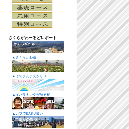
さくらがわーるどレポート
▲さくらがわ道
▲そのまんま丸かじり
▲イバラキングが語る桜川
▲カブでBAKU喰い