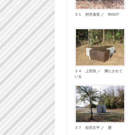
３１ 村井進吾 ／ INGOT
３４ 上田快 ／ 満たされて
いる
３７ 松田文平 ／ 壁