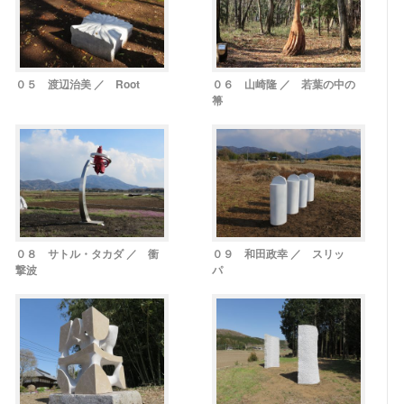
０５ 渡辺治美 ／ Root
０６ 山崎隆 ／ 若葉の中の
箒
０８ サトル・タカダ ／ 衝
０９ 和田政幸 ／ スリッ
撃波
パ