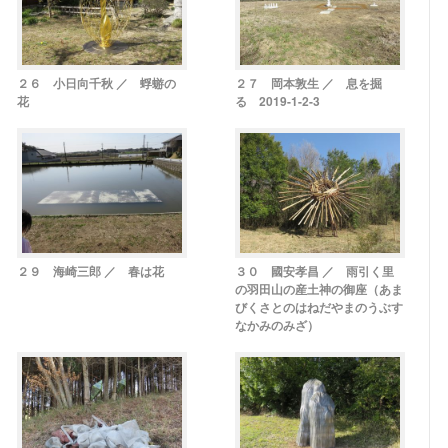
２６ 小日向千秋 ／ 蜉蝣の
２７ 岡本敦生 ／ 息を掘
花
る 2019-1-2-3
２９ 海崎三郎 ／ 春は花
３０ 國安孝昌 ／ 雨引く里
の羽田山の産土神の御座（あま
びくさとのはねだやまのうぶす
なかみのみざ）