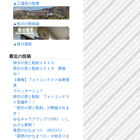
▲工場長の部屋
▲桜川の桜前線
▲桜川遺産
最近の投稿
雨引の里と彫刻２０２２
雨引の里と彫刻２０１９ 開催
中！
【速報】フォトコンテスト結果発
表
フロッタージュ？
雨引の里と彫刻 フォトコンテス
ト実施中！！
『雨引の里と彫刻』が開催されま
す！
ゆるキャラグランプリ2015 いし
おさん参戦！
真壁のひなまつり 2015/2/11
『真壁のひなまつり』が始まりま