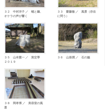
３２ 中村洋子 ／ 蛹と繭、
３３ 齋藤徹 ／ 風景（存在
オケラの声が響く
に問う）
３５ 山本憲一 ／ 剪定季
３６ 山添潤 ／ 石の軀
２０１９
３８ 岡孝博 ／ 美容室の風
景