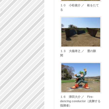
１０ 小松俊介 ／ 畝をたて
る
１３ 大槻孝之 ／ 雲の隙
間
１６ 津田大介 ／ Fire-
dancing conductor（炎舞する
指揮者）