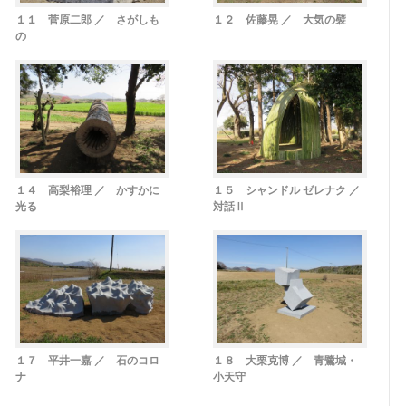
１１ 菅原二郎 ／ さがしも
１２ 佐藤晃 ／ 大気の襞
の
１４ 高梨裕理 ／ かすかに
１５ シャンドル ゼレナク ／
光る
対話Ⅱ
１７ 平井一嘉 ／ 石のコロ
１８ 大栗克博 ／ 青鷺城・
ナ
小天守