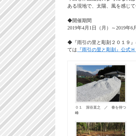
ある現地で、太陽、風を感じて
◆開催期間
2019年4月1日（月）～2019年
◆『雨引の里と彫刻２０１９』
ては
『雨引の里と彫刻』公式Ｈ
０１ 深谷直之 ／ 春を待つ
峰