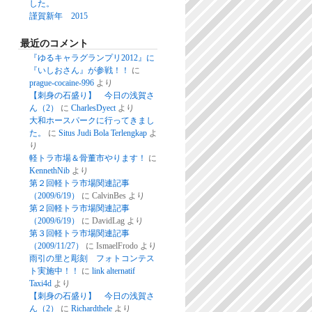
した。
謹賀新年 2015
最近のコメント
『ゆるキャラグランプリ2012』に
『いしおさん』が参戦！！
に
prague-cocaine-996
より
【刺身の石盛り】 今日の浅賀さ
ん（2）
に
CharlesDyect
より
大和ホースパークに行ってきまし
た。
に
Situs Judi Bola Terlengkap
よ
り
軽トラ市場＆骨董市やります！
に
KennethNib
より
第２回軽トラ市場関連記事
（2009/6/19）
に
CalvinBes
より
第２回軽トラ市場関連記事
（2009/6/19）
に
DavidLag
より
第３回軽トラ市場関連記事
（2009/11/27）
に
IsmaelFrodo
より
雨引の里と彫刻 フォトコンテス
ト実施中！！
に
link alternatif
Taxi4d
より
【刺身の石盛り】 今日の浅賀さ
ん（2）
に
Richardthele
より