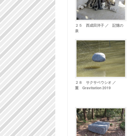
２５ 西成田洋子 ／ 記憶の
泉
２８ サクサベウシオ ／
重 Gravitation 2019