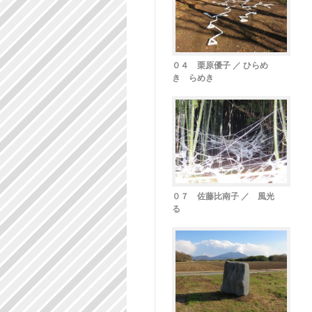
０４ 栗原優子 ／ ひらめ
き らめき
０７ 佐藤比南子 ／ 風光
る