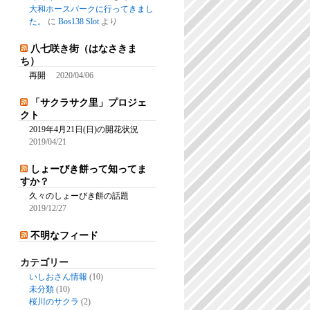
大和ホースパークに行ってきまし
た。
に
Bos138 Slot
より
八七咲き街（はなさきま
ち）
再開
2020/04/06
「サクラサク里」プロジェ
クト
2019年4月21日(日)の開花状況
2019/04/21
しょーびき餅って知ってま
すか？
久々のしょーびき餅の話題
2019/12/27
不明なフィード
カテゴリー
いしおさん情報
(10)
未分類
(10)
桜川のサクラ
(2)