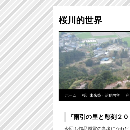
桜川的世界
ホーム
桜川未来塾・活動内容
利
『雨引の里と彫刻２０
今回も作品鑑賞の参考になれば