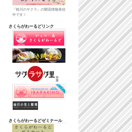
『桜川のサクラ』の開花情報発信
中です！
さくらがわーるどリンク
さくらがわーるどゼミナール