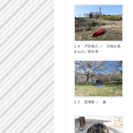
１９ 戸田裕介 ／ 天地を巡
るもの／再生考
２２ 宮澤泉 ／ 象