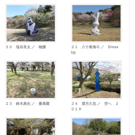
２０ 塩谷良太 ／ 物腰
２１ 八十島海斗 ／ Dress
Up
２３ 鈴木典生 ／ 曼荼羅
２４ 望月久也 ／ 空へ ２
０１９