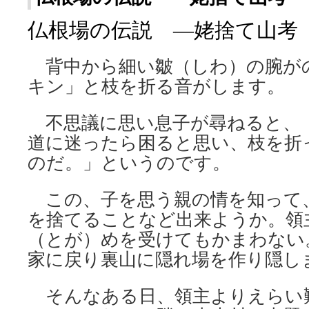
仏根場の伝説 ―姥捨て山考
背中から細い皺（しわ）の腕が
キン」と枝を折る音がします。
不思議に思い息子が尋ねると、
道に迷ったら困ると思い、枝を折
のだ。」というのです。
この、子を思う親の情を知って
を捨てることなど出来ようか。領
（とが）めを受けてもかまわない
家に戻り裏山に隠れ場を作り隠し
そんなある日、領主よりえらい