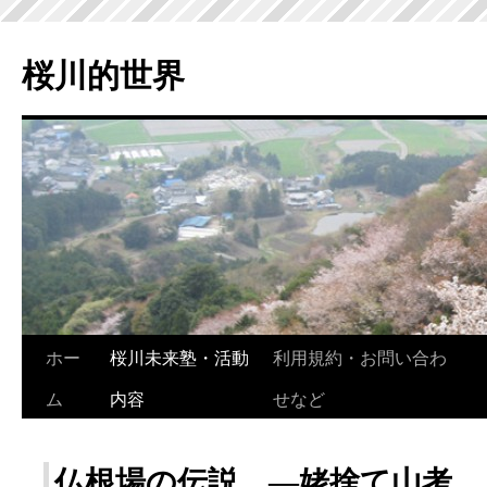
桜川的世界
ホー
桜川未来塾・活動
利用規約・お問い合わ
ム
内容
せなど
仏根場の伝説 ―姥捨て山考 