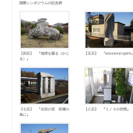
国際シンポジウムの記念碑
【四石】 『地球を齧る（かじ
【五石】 『ancestral spirit
る）』
【七石】 『水田の宮 収穫の
【八石】 『１／３の空間』
為に』