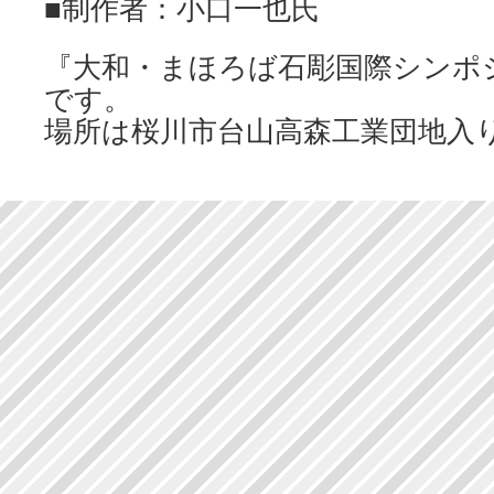
■制作者：小口一也氏
『大和・まほろば石彫国際シンポ
です。
場所は桜川市台山高森工業団地入