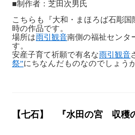
■制作者：芝田次男氏
こちらも『大和・まほろば石彫国
時の作品です。
場所は
雨引観音
南側の福祉センタ
す。
安産子育て祈願で有名な
雨引観音
祭”
にちなんだものなのでしょう
【七石】 『水田の宮 収穫