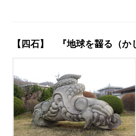
【四石】 『地球を齧る（か