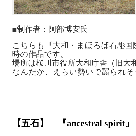
■制作者：阿部博安氏
こちらも『大和・まほろば石彫国
時の作品です。
場所は桜川市役所大和庁舎（旧大
なんだか、えらい勢いで齧られそうで
【五石】 『ancestral spirit』