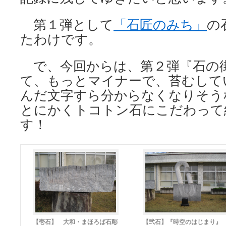
第１弾として
「石匠のみち」
の
たわけです。
で、今回からは、第２弾『石の
て、もっとマイナーで、苔むして
んだ文字すら分からなくなりそう
とにかくトコトン石にこだわって
す！
【壱石】 大和・まほろば石彫
【弐石】『時空のはじまり』