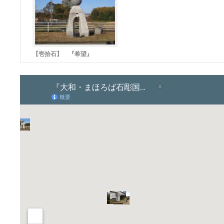
【壱拾石】 『希望』