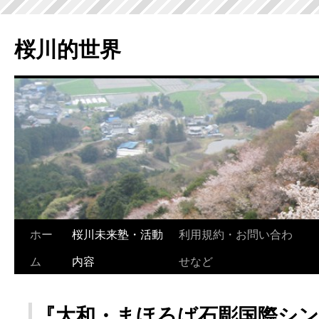
桜川的世界
ホー
桜川未来塾・活動
利用規約・お問い合わ
ム
内容
せなど
『大和・まほろば石彫国際シ