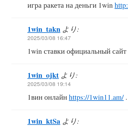
игра ракета на деньги 1win
http
1win_takn
より:
2025/03/08 16:47
1win ставки официальный сайт
1win_ojkt
より:
2025/03/08 19:14
1вин онлайн
https://1win11.am/
.
1win_ktSa
より: