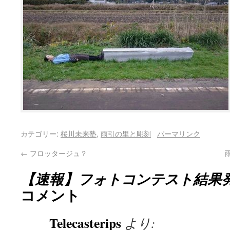
カテゴリー:
桜川未来塾
,
雨引の里と彫刻
パーマリンク
←
フロッタージュ？
【速報】フォトコンテスト結果
コメント
Telecasterips
より: