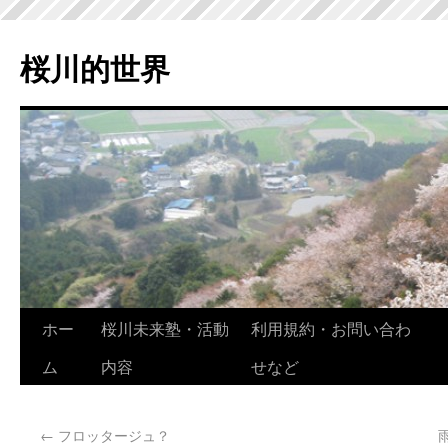
桜川的世界
ホー
桜川未来塾・活動
利用規約・お問い合わ
ム
内容
せなど
←
フロッタージュ？