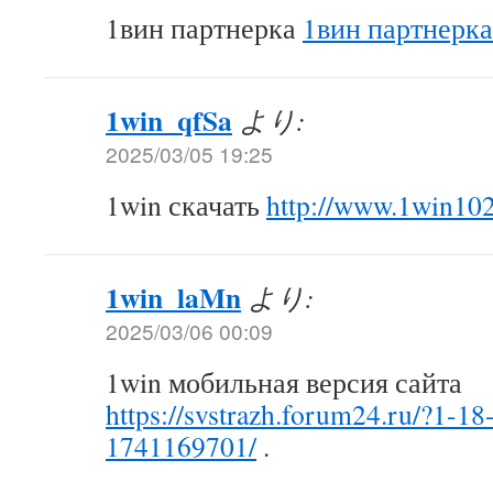
1вин партнерка
1вин партнерка
1win_qfSa
より:
2025/03/05 19:25
1win скачать
http://www.1win10
1win_laMn
より:
2025/03/06 00:09
1win мобильная версия сайта
https://svstrazh.forum24.ru/?1-1
1741169701/
.