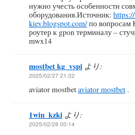
нужно учесть особенности сов
оборудования.Источник:
https:/
kiev.blogspot.com/
по вопросам 
роутер к gpon терминалу – стуч
mwx14
mostbet kg_vspi
より:
2025/02/27 21:32
aviator mostbet
aviator mostbet
.
1win_kzki
より:
2025/02/28 00:14