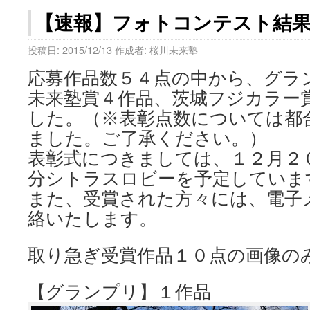
【速報】フォトコンテスト結
投稿日:
2015/12/13
作成者:
桜川未来塾
応募作品数５４点の中から、グラ
未来塾賞４作品、茨城フジカラー
した。（※表彰点数については都
ました。ご了承ください。）
表彰式につきましては、１２月２
分シトラスロビーを予定していま
また、受賞された方々には、電子
絡いたします。
取り急ぎ受賞作品１０点の画像の
【グランプリ】１作品