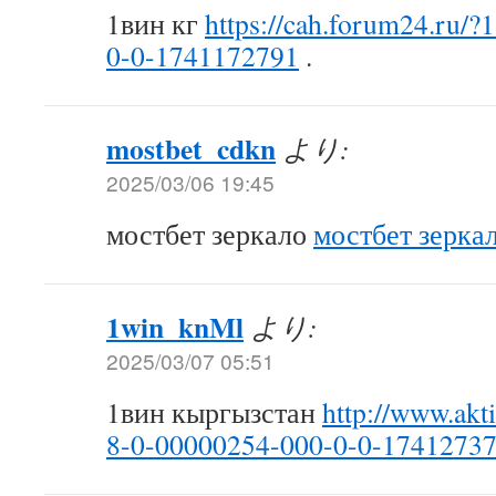
1вин кг
https://cah.forum24.ru/
0-0-1741172791
.
mostbet_cdkn
より:
2025/03/06 19:45
мостбет зеркало
мостбет зерка
1win_knMl
より:
2025/03/07 05:51
1вин кыргызстан
http://www.akt
8-0-00000254-000-0-0-1741273