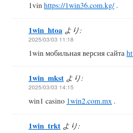
1vin
https://1win36.com.kg/
.
1win_htoa
より:
2025/03/03 11:18
1win мобильная версия сайта
ht
1win_mkst
より:
2025/03/03 14:15
win1 casino
1win2.com.mx
.
1win_trkt
より: