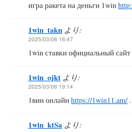
игра ракета на деньги 1win
http
1win_takn
より:
2025/03/08 16:47
1win ставки официальный сайт
1win_ojkt
より:
2025/03/08 19:14
1вин онлайн
https://1win11.am/
.
1win_ktSa
より: