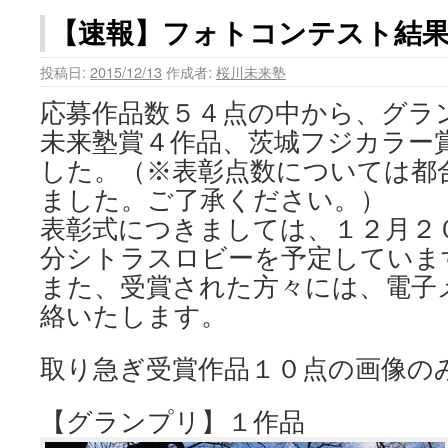
【速報】フォトコンテスト結
投稿日:
2015/12/13
作成者:
桜川未来塾
応募作品数５４点の中から、グラ
未来塾賞４作品、茨城フジカラー
した。（※表彰点数については都
ました。ご了承ください。）
表彰式につきましては、１２月２
分シトラスロビーを予定していま
また、受賞された方々には、電子
絡いたします。
取り急ぎ受賞作品１０点の画像の
【グランプリ】１作品