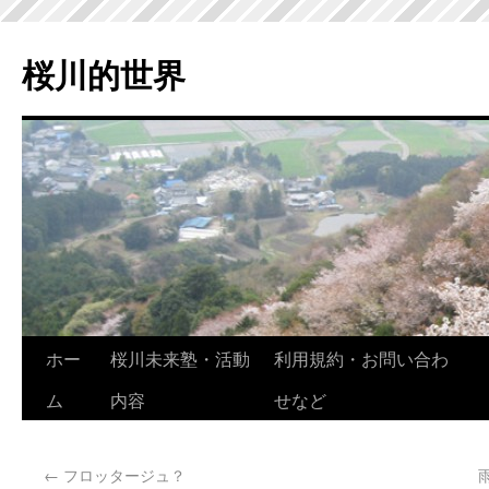
桜川的世界
ホー
桜川未来塾・活動
利用規約・お問い合わ
ム
内容
せなど
←
フロッタージュ？