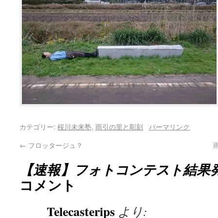
カテゴリー:
桜川未来塾
,
雨引の里と彫刻
パーマリンク
←
フロッタージュ？
【速報】フォトコンテスト結果
コメント
Telecasterips
より: