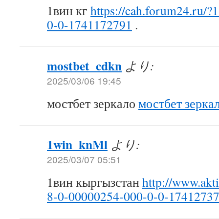
1вин кг
https://cah.forum24.ru/
0-0-1741172791
.
mostbet_cdkn
より:
2025/03/06 19:45
мостбет зеркало
мостбет зерка
1win_knMl
より:
2025/03/07 05:51
1вин кыргызстан
http://www.akt
8-0-00000254-000-0-0-1741273