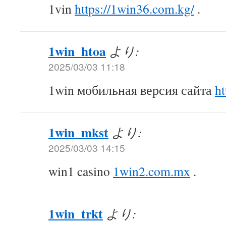
1vin
https://1win36.com.kg/
.
1win_htoa
より:
2025/03/03 11:18
1win мобильная версия сайта
ht
1win_mkst
より:
2025/03/03 14:15
win1 casino
1win2.com.mx
.
1win_trkt
より: