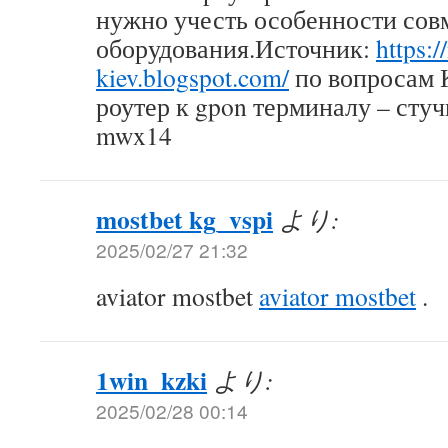
нужно учесть особенности сов
оборудования.Источник:
https:/
kiev.blogspot.com/
по вопросам 
роутер к gpon терминалу – стуч
mwx14
mostbet kg_vspi
より:
2025/02/27 21:32
aviator mostbet
aviator mostbet
.
1win_kzki
より:
2025/02/28 00:14