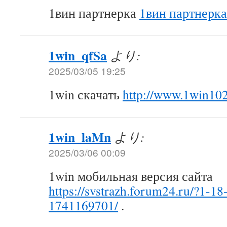
1вин партнерка
1вин партнерка
1win_qfSa
より:
2025/03/05 19:25
1win скачать
http://www.1win10
1win_laMn
より:
2025/03/06 00:09
1win мобильная версия сайта
https://svstrazh.forum24.ru/?1-1
1741169701/
.