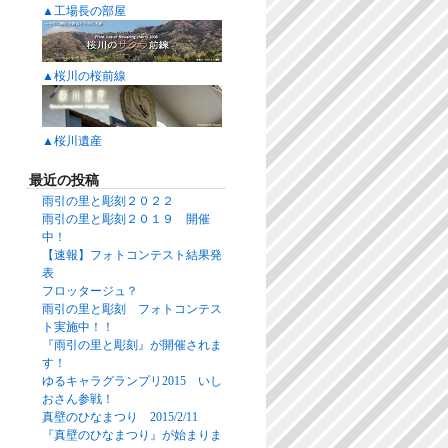
▲工場長の部屋
▲桜川の桜前線
▲桜川遺産
最近の投稿
雨引の里と彫刻２０２２
雨引の里と彫刻２０１９ 開催
中！
【速報】フォトコンテスト結果発
表
フロッタージュ？
雨引の里と彫刻 フォトコンテス
ト実施中！！
『雨引の里と彫刻』が開催されま
す！
ゆるキャラグランプリ2015 いし
おさん参戦！
真壁のひなまつり 2015/2/11
『真壁のひなまつり』が始まりま