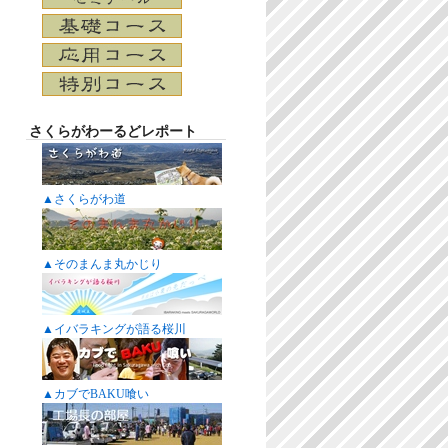
さくらがわーるどレポート
▲さくらがわ道
▲そのまんま丸かじり
▲イバラキングが語る桜川
▲カブでBAKU喰い