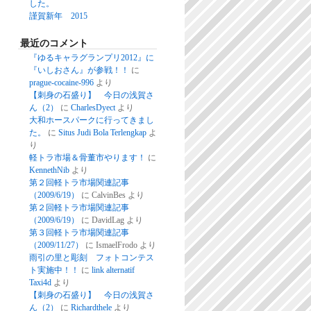
した。
謹賀新年 2015
最近のコメント
『ゆるキャラグランプリ2012』に
『いしおさん』が参戦！！
に
prague-cocaine-996
より
【刺身の石盛り】 今日の浅賀さ
ん（2）
に
CharlesDyect
より
大和ホースパークに行ってきまし
た。
に
Situs Judi Bola Terlengkap
よ
り
軽トラ市場＆骨董市やります！
に
KennethNib
より
第２回軽トラ市場関連記事
（2009/6/19）
に
CalvinBes
より
第２回軽トラ市場関連記事
（2009/6/19）
に
DavidLag
より
第３回軽トラ市場関連記事
（2009/11/27）
に
IsmaelFrodo
より
雨引の里と彫刻 フォトコンテス
ト実施中！！
に
link alternatif
Taxi4d
より
【刺身の石盛り】 今日の浅賀さ
ん（2）
に
Richardthele
より