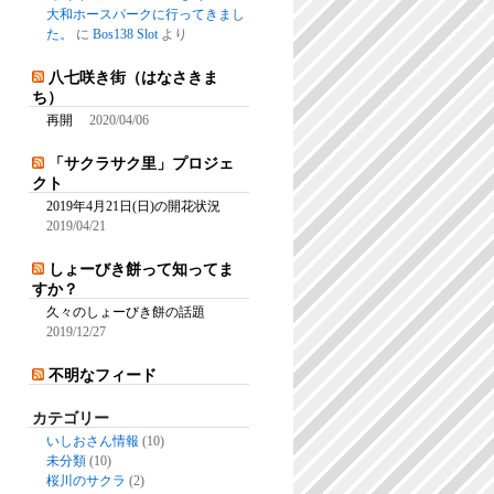
大和ホースパークに行ってきまし
た。
に
Bos138 Slot
より
八七咲き街（はなさきま
ち）
再開
2020/04/06
「サクラサク里」プロジェ
クト
2019年4月21日(日)の開花状況
2019/04/21
しょーびき餅って知ってま
すか？
久々のしょーびき餅の話題
2019/12/27
不明なフィード
カテゴリー
いしおさん情報
(10)
未分類
(10)
桜川のサクラ
(2)