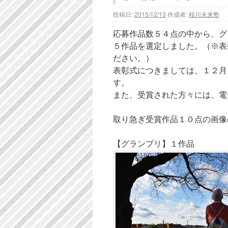
投稿日:
2015/12/13
作成者:
桜川未来塾
応募作品数５４点の中から、グ
５作品を選定しました。（※表
ださい。）
表彰式につきましては、１２月
す。
また、受賞された方々には、電
取り急ぎ受賞作品１０点の画像
【グランプリ】１作品