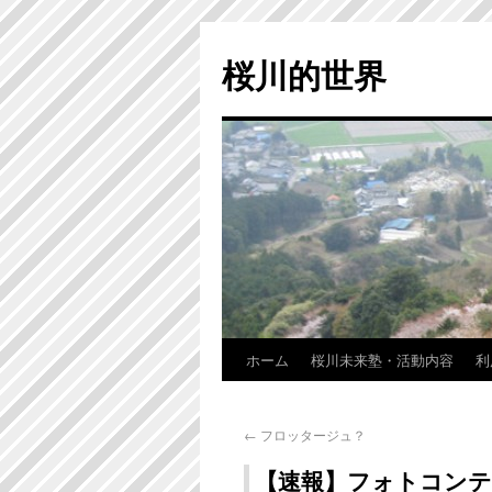
桜川的世界
ホーム
桜川未来塾・活動内容
利
←
フロッタージュ？
【速報】フォトコンテ