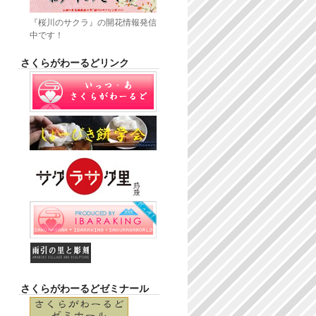
『桜川のサクラ』の開花情報発信
中です！
さくらがわーるどリンク
さくらがわーるどゼミナール