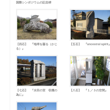
国際シンポジウムの記念碑
【四石】 『地球を齧る（かじ
【五石】 『ancestral spirit
る）』
【七石】 『水田の宮 収穫の
【八石】 『１／３の空間』
為に』