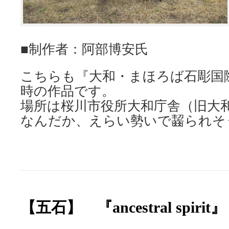
■制作者：阿部博安氏
こちらも『大和・まほろば石彫国
時の作品です。
場所は桜川市役所大和庁舎（旧大
なんだか、えらい勢いで齧られそうで
【五石】 『ancestral spirit』