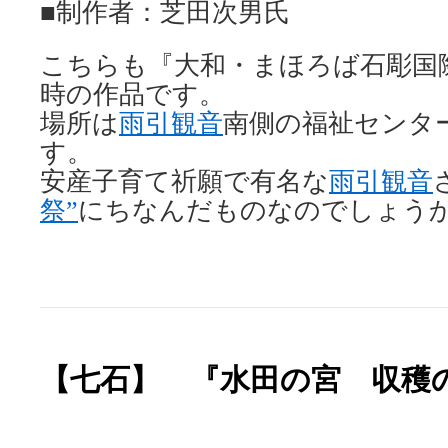
■制作者：芝田次男氏
こちらも『大和・まほろば石彫国
時の作品です。
場所は
雨引観音
南側の福祉センタ
す。
安産子育て祈願で有名な
雨引観音
祭”
にちなんだものなのでしょう
【七石】 『水田の宮 収穫