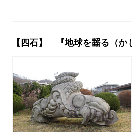
【四石】 『地球を齧る（か