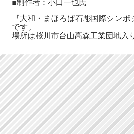
■制作者：小口一也氏
『大和・まほろば石彫国際シンポ
です。
場所は桜川市台山高森工業団地入