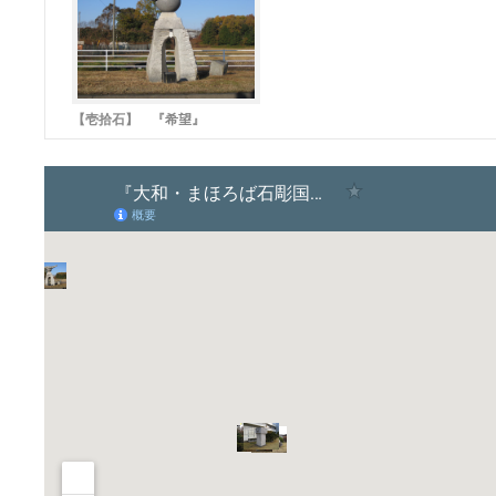
【壱拾石】 『希望』