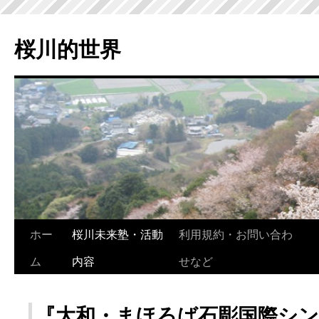
桜川的世界
ホー
桜川未来塾・活動
利用規約・お問い合わ
ム
内容
せなど
『大和・まほろば石彫国際シ