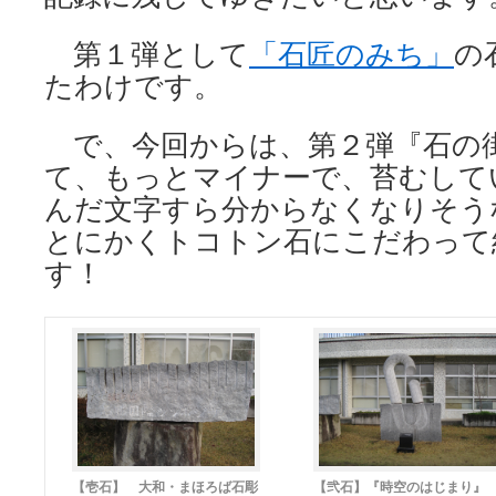
第１弾として
「石匠のみち」
の
たわけです。
で、今回からは、第２弾『石の
て、もっとマイナーで、苔むして
んだ文字すら分からなくなりそう
とにかくトコトン石にこだわって
す！
【壱石】 大和・まほろば石彫
【弐石】『時空のはじまり』