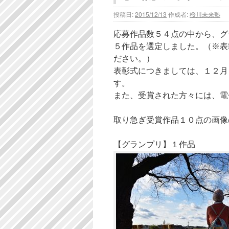
投稿日:
2015/12/13
作成者:
桜川未来塾
応募作品数５４点の中から、グ
５作品を選定しました。（※表
ださい。）
表彰式につきましては、１２月
す。
また、受賞された方々には、電
取り急ぎ受賞作品１０点の画像
【グランプリ】１作品