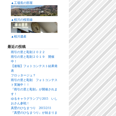
▲工場長の部屋
▲桜川の桜前線
▲桜川遺産
最近の投稿
雨引の里と彫刻２０２２
雨引の里と彫刻２０１９ 開催
中！
【速報】フォトコンテスト結果発
表
フロッタージュ？
雨引の里と彫刻 フォトコンテス
ト実施中！！
『雨引の里と彫刻』が開催されま
す！
ゆるキャラグランプリ2015 いし
おさん参戦！
真壁のひなまつり 2015/2/11
『真壁のひなまつり』が始まりま