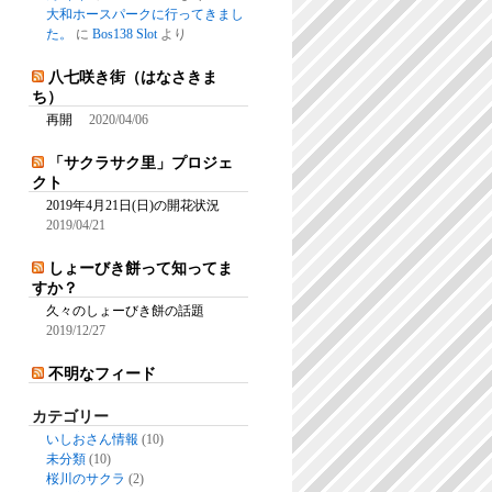
大和ホースパークに行ってきまし
た。
に
Bos138 Slot
より
八七咲き街（はなさきま
ち）
再開
2020/04/06
「サクラサク里」プロジェ
クト
2019年4月21日(日)の開花状況
2019/04/21
しょーびき餅って知ってま
すか？
久々のしょーびき餅の話題
2019/12/27
不明なフィード
カテゴリー
いしおさん情報
(10)
未分類
(10)
桜川のサクラ
(2)