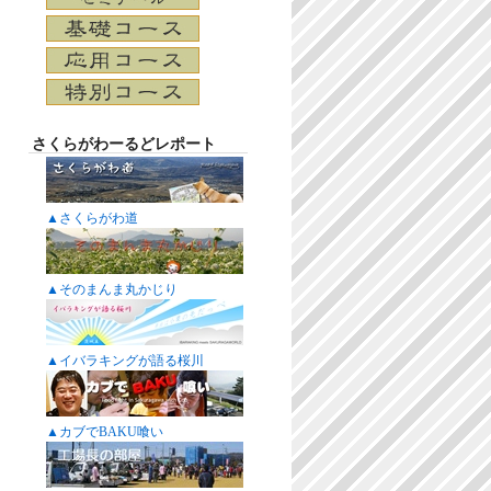
さくらがわーるどレポート
▲さくらがわ道
▲そのまんま丸かじり
▲イバラキングが語る桜川
▲カブでBAKU喰い