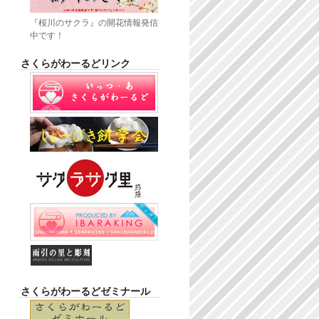
『桜川のサクラ』の開花情報発信
中です！
さくらがわーるどリンク
さくらがわーるどゼミナール