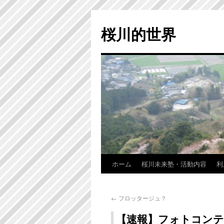
桜川的世界
ホーム
桜川未来塾・活動内容
利
←
フロッタージュ？
【速報】フォトコンテ