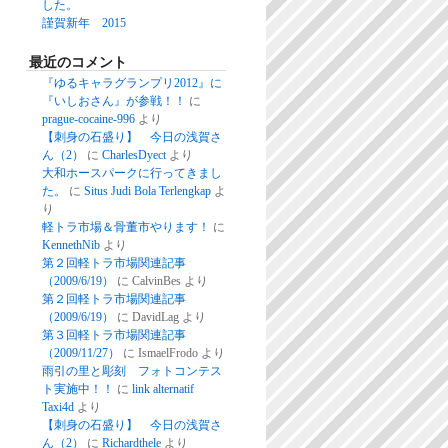
した。
謹賀新年 2015
最近のコメント
『ゆるキャラグランプリ2012』に
『いしおさん』が参戦！！
に
prague-cocaine-996
より
【刺身の石盛り】 今日の浅賀さ
ん（2）
に
CharlesDyect
より
大和ホースパークに行ってきまし
た。
に
Situs Judi Bola Terlengkap
よ
り
軽トラ市場＆骨董市やります！
に
KennethNib
より
第２回軽トラ市場関連記事
（2009/6/19）
に
CalvinBes
より
第２回軽トラ市場関連記事
（2009/6/19）
に
DavidLag
より
第３回軽トラ市場関連記事
（2009/11/27）
に
IsmaelFrodo
より
雨引の里と彫刻 フォトコンテス
ト実施中！！
に
link alternatif
Taxi4d
より
【刺身の石盛り】 今日の浅賀さ
ん（2）
に
Richardthele
より