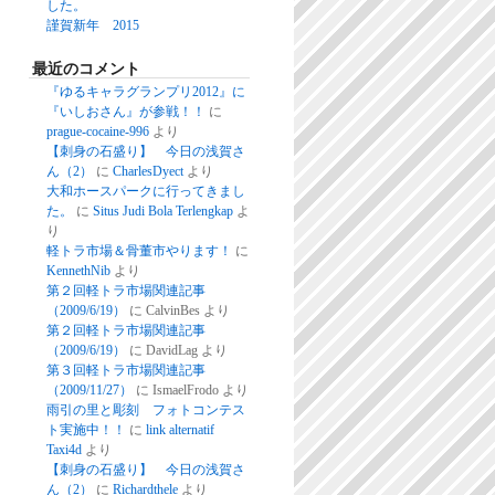
した。
謹賀新年 2015
最近のコメント
『ゆるキャラグランプリ2012』に
『いしおさん』が参戦！！
に
prague-cocaine-996
より
【刺身の石盛り】 今日の浅賀さ
ん（2）
に
CharlesDyect
より
大和ホースパークに行ってきまし
た。
に
Situs Judi Bola Terlengkap
よ
り
軽トラ市場＆骨董市やります！
に
KennethNib
より
第２回軽トラ市場関連記事
（2009/6/19）
に
CalvinBes
より
第２回軽トラ市場関連記事
（2009/6/19）
に
DavidLag
より
第３回軽トラ市場関連記事
（2009/11/27）
に
IsmaelFrodo
より
雨引の里と彫刻 フォトコンテス
ト実施中！！
に
link alternatif
Taxi4d
より
【刺身の石盛り】 今日の浅賀さ
ん（2）
に
Richardthele
より