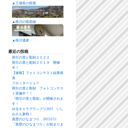
▲工場長の部屋
▲桜川の桜前線
▲桜川遺産
最近の投稿
雨引の里と彫刻２０２２
雨引の里と彫刻２０１９ 開催
中！
【速報】フォトコンテスト結果発
表
フロッタージュ？
雨引の里と彫刻 フォトコンテス
ト実施中！！
『雨引の里と彫刻』が開催されま
す！
ゆるキャラグランプリ2015 いし
おさん参戦！
真壁のひなまつり 2015/2/11
『真壁のひなまつり』が始まりま