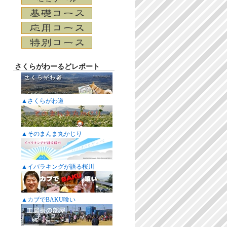
さくらがわーるどレポート
▲さくらがわ道
▲そのまんま丸かじり
▲イバラキングが語る桜川
▲カブでBAKU喰い