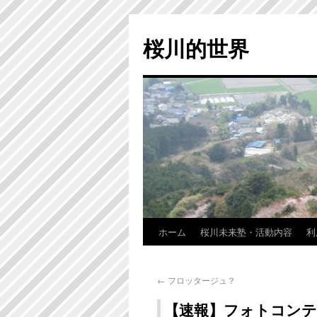
桜川的世界
ホーム
桜川未来塾・活動内容
利
←
フロッタージュ？
【速報】フォトコンテ