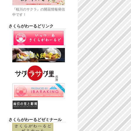
『桜川のサクラ』の開花情報発信
中です！
さくらがわーるどリンク
さくらがわーるどゼミナール