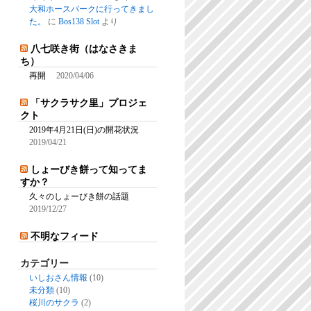
大和ホースパークに行ってきまし
た。
に
Bos138 Slot
より
八七咲き街（はなさきま
ち）
再開
2020/04/06
「サクラサク里」プロジェ
クト
2019年4月21日(日)の開花状況
2019/04/21
しょーびき餅って知ってま
すか？
久々のしょーびき餅の話題
2019/12/27
不明なフィード
カテゴリー
いしおさん情報
(10)
未分類
(10)
桜川のサクラ
(2)