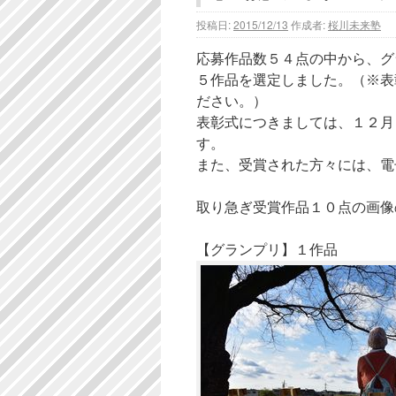
投稿日:
2015/12/13
作成者:
桜川未来塾
応募作品数５４点の中から、グ
５作品を選定しました。（※表
ださい。）
表彰式につきましては、１２月
す。
また、受賞された方々には、電
取り急ぎ受賞作品１０点の画像
【グランプリ】１作品