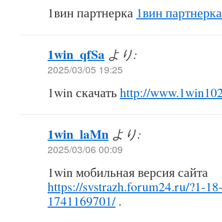
1вин партнерка
1вин партнерка
1win_qfSa
より:
2025/03/05 19:25
1win скачать
http://www.1win10
1win_laMn
より:
2025/03/06 00:09
1win мобильная версия сайта
https://svstrazh.forum24.ru/?1-1
1741169701/
.