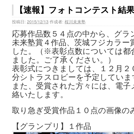
【速報】フォトコンテスト結
投稿日:
2015/12/13
作成者:
桜川未来塾
応募作品数５４点の中から、グラ
未来塾賞４作品、茨城フジカラー
した。（※表彰点数については都
ました。ご了承ください。）
表彰式につきましては、１２月２
分シトラスロビーを予定していま
また、受賞された方々には、電子
絡いたします。
取り急ぎ受賞作品１０点の画像の
【グランプリ】１作品