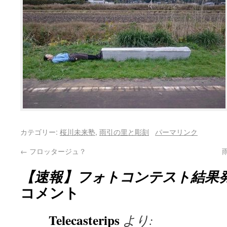
カテゴリー:
桜川未来塾
,
雨引の里と彫刻
パーマリンク
←
フロッタージュ？
【速報】フォトコンテスト結果
コメント
Telecasterips
より: