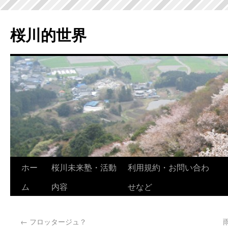
桜川的世界
ホー
桜川未来塾・活動
利用規約・お問い合わ
ム
内容
せなど
←
フロッタージュ？