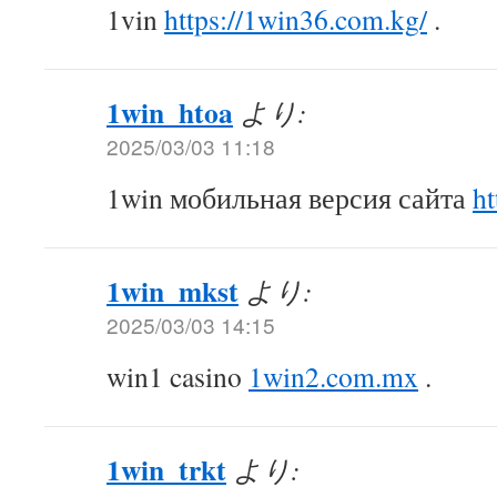
1vin
https://1win36.com.kg/
.
1win_htoa
より:
2025/03/03 11:18
1win мобильная версия сайта
ht
1win_mkst
より:
2025/03/03 14:15
win1 casino
1win2.com.mx
.
1win_trkt
より: