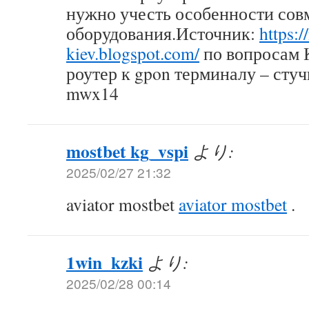
нужно учесть особенности сов
оборудования.Источник:
https:/
kiev.blogspot.com/
по вопросам 
роутер к gpon терминалу – стуч
mwx14
mostbet kg_vspi
より:
2025/02/27 21:32
aviator mostbet
aviator mostbet
.
1win_kzki
より:
2025/02/28 00:14