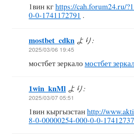
1вин кг
https://cah.forum24.ru/
0-0-1741172791
.
mostbet_cdkn
より:
2025/03/06 19:45
мостбет зеркало
мостбет зерка
1win_knMl
より:
2025/03/07 05:51
1вин кыргызстан
http://www.akt
8-0-00000254-000-0-0-1741273