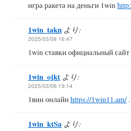
игра ракета на деньги 1win
http
1win_takn
より:
2025/03/08 16:47
1win ставки официальный сайт
1win_ojkt
より:
2025/03/08 19:14
1вин онлайн
https://1win11.am/
.
1win_ktSa
より: