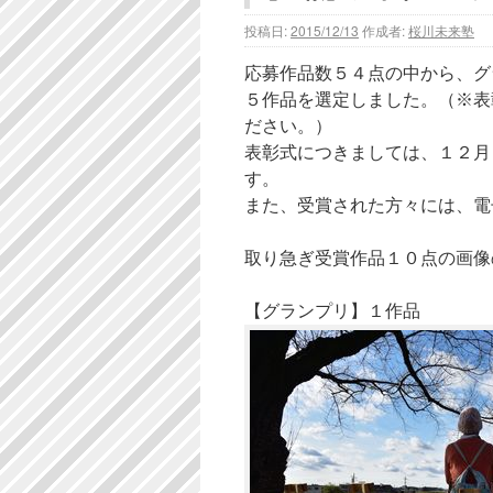
投稿日:
2015/12/13
作成者:
桜川未来塾
応募作品数５４点の中から、グ
５作品を選定しました。（※表
ださい。）
表彰式につきましては、１２月
す。
また、受賞された方々には、電
取り急ぎ受賞作品１０点の画像
【グランプリ】１作品