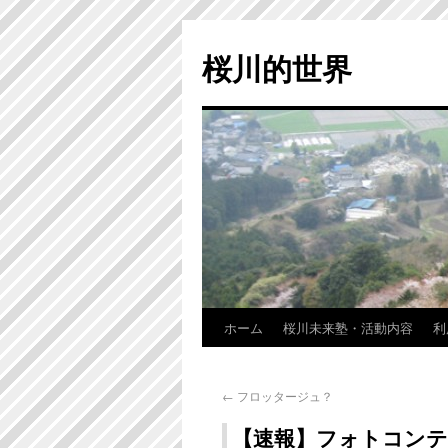
桜川的世界
ホーム
桜川未来塾・活動内容
利
←
フロッタージュ？
【速報】フォトコンテ