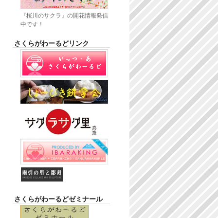
『桜川のサクラ』の開花情報発信
中です！
さくらがわーるどリンク
さくらがわーるどゼミナール