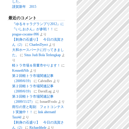
した。
謹賀新年 2015
最近のコメント
『ゆるキャラグランプリ2012』に
『いしおさん』が参戦！！
に
prague-cocaine-996
より
【刺身の石盛り】 今日の浅賀さ
ん（2）
に
CharlesDyect
より
大和ホースパークに行ってきまし
た。
に
Situs Judi Bola Terlengkap
よ
り
軽トラ市場＆骨董市やります！
に
KennethNib
より
第２回軽トラ市場関連記事
（2009/6/19）
に
CalvinBes
より
第２回軽トラ市場関連記事
（2009/6/19）
に
DavidLag
より
第３回軽トラ市場関連記事
（2009/11/27）
に
IsmaelFrodo
より
雨引の里と彫刻 フォトコンテス
ト実施中！！
に
link alternatif
Taxi4d
より
【刺身の石盛り】 今日の浅賀さ
ん（2）
に
Richardthele
より