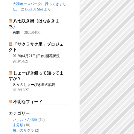
大和ホースパークに行ってきまし
た。
に
Bos138 Slot
より
八七咲き街（はなさきま
ち）
再開
2020/04/06
「サクラサク里」プロジェ
クト
2019年4月21日(日)の開花状況
2019/04/21
しょーびき餅って知ってま
すか？
久々のしょーびき餅の話題
2019/12/27
不明なフィード
カテゴリー
いしおさん情報
(10)
未分類
(10)
桜川のサクラ
(2)