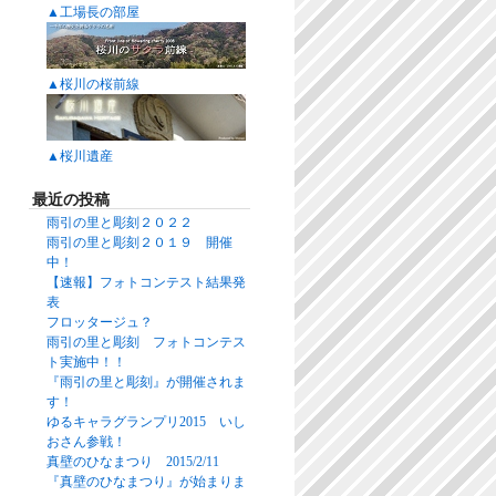
▲工場長の部屋
▲桜川の桜前線
▲桜川遺産
最近の投稿
雨引の里と彫刻２０２２
雨引の里と彫刻２０１９ 開催
中！
【速報】フォトコンテスト結果発
表
フロッタージュ？
雨引の里と彫刻 フォトコンテス
ト実施中！！
『雨引の里と彫刻』が開催されま
す！
ゆるキャラグランプリ2015 いし
おさん参戦！
真壁のひなまつり 2015/2/11
『真壁のひなまつり』が始まりま