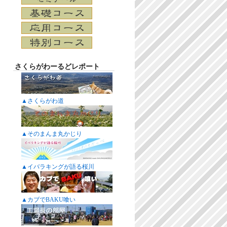
さくらがわーるどレポート
▲さくらがわ道
▲そのまんま丸かじり
▲イバラキングが語る桜川
▲カブでBAKU喰い