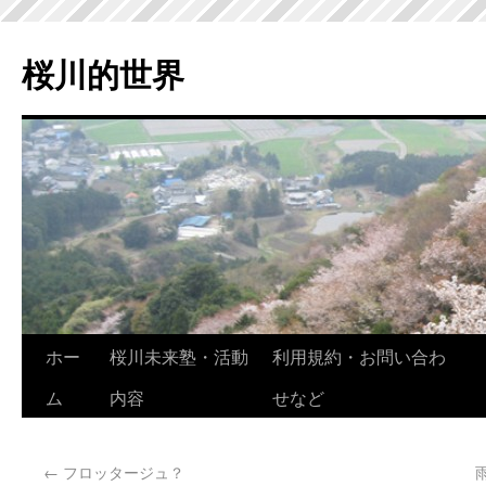
桜川的世界
ホー
桜川未来塾・活動
利用規約・お問い合わ
ム
内容
せなど
←
フロッタージュ？