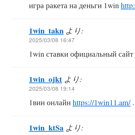
игра ракета на деньги 1win
http
1win_takn
より:
2025/03/08 16:47
1win ставки официальный сайт
1win_ojkt
より:
2025/03/08 19:14
1вин онлайн
https://1win11.am/
.
1win_ktSa
より: