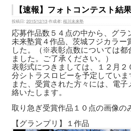
【速報】フォトコンテスト結
投稿日:
2015/12/13
作成者:
桜川未来塾
応募作品数５４点の中から、グラ
未来塾賞４作品、茨城フジカラー
した。（※表彰点数については都
ました。ご了承ください。）
表彰式につきましては、１２月２
分シトラスロビーを予定していま
また、受賞された方々には、電子
絡いたします。
取り急ぎ受賞作品１０点の画像の
【グランプリ】１作品