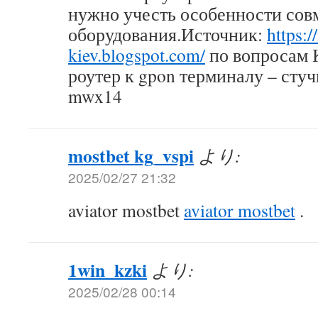
нужно учесть особенности сов
оборудования.Источник:
https:/
kiev.blogspot.com/
по вопросам 
роутер к gpon терминалу – стуч
mwx14
mostbet kg_vspi
より:
2025/02/27 21:32
aviator mostbet
aviator mostbet
.
1win_kzki
より:
2025/02/28 00:14