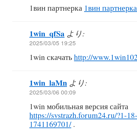
1вин партнерка
1вин партнерка
1win_qfSa
より:
2025/03/05 19:25
1win скачать
http://www.1win10
1win_laMn
より:
2025/03/06 00:09
1win мобильная версия сайта
https://svstrazh.forum24.ru/?1-1
1741169701/
.