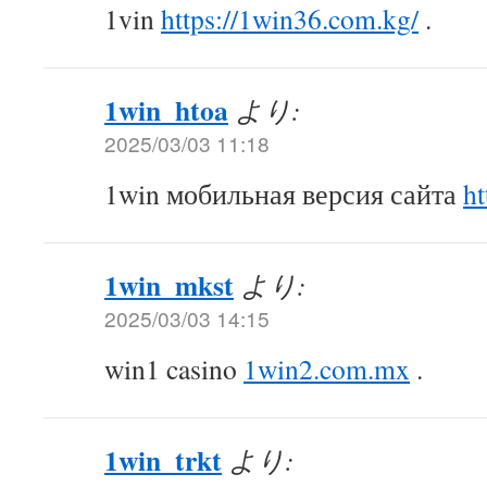
1vin
https://1win36.com.kg/
.
1win_htoa
より:
2025/03/03 11:18
1win мобильная версия сайта
ht
1win_mkst
より:
2025/03/03 14:15
win1 casino
1win2.com.mx
.
1win_trkt
より: