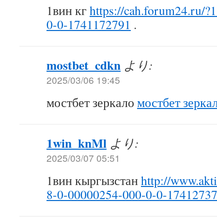
1вин кг
https://cah.forum24.ru/
0-0-1741172791
.
mostbet_cdkn
より:
2025/03/06 19:45
мостбет зеркало
мостбет зерка
1win_knMl
より:
2025/03/07 05:51
1вин кыргызстан
http://www.akt
8-0-00000254-000-0-0-1741273