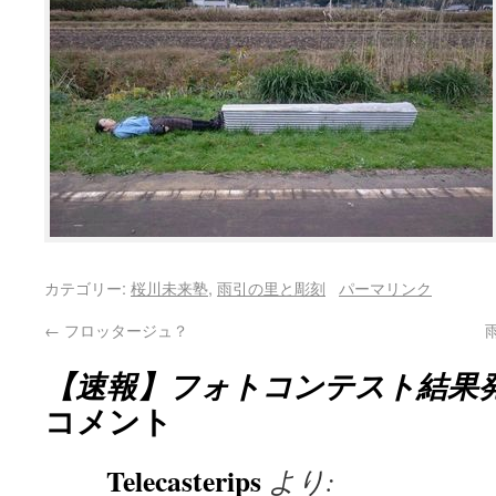
カテゴリー:
桜川未来塾
,
雨引の里と彫刻
パーマリンク
←
フロッタージュ？
【速報】フォトコンテスト結果
コメント
Telecasterips
より: